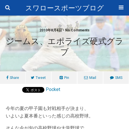
スワロースポーツブログ
2010年8月4日 • No Comments
ジームス、エポライズ硬式グラ
ブ
Share
Tweet
Pin
Mail
SMS
Pocket
今年の夏の甲子園も対戦相手が決まり、
いよいよ夏本番といった感じの高校野球。
そんな今が旬の高校野球や大学野球で