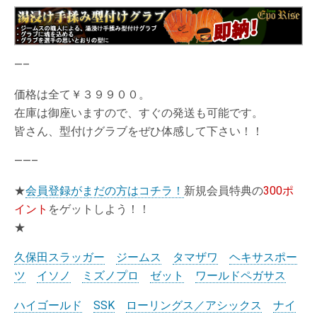
—–
価格は全て￥３９９００。
在庫は御座いますので、すぐの発送も可能です。
皆さん、型付けグラブをぜひ体感して下さい！！
——–
★
会員登録がまだの方はコチラ！
新規会員特典の
300ポ
イント
をゲットしよう！！
★
久保田スラッガー
ジームス
タマザワ
ヘキサスポー
ツ
イソノ
ミズノプロ
ゼット
ワールドペガサス
ハイゴールド
SSK
ローリングス／アシックス
ナイ