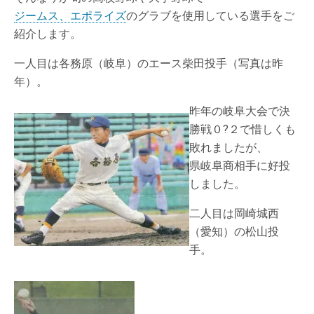
ジームス、エポライズ
のグラブを使用している選手をご
紹介します。
一人目は各務原（岐阜）のエース柴田投手（写真は昨
年）。
昨年の岐阜大会で決
勝戦０?２で惜しくも
敗れましたが、
県岐阜商相手に好投
しました。
二人目は岡崎城西
（愛知）の松山投
手。