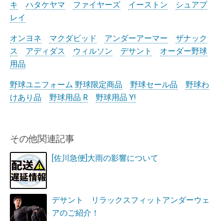
キ
ハタケヤマ
ファイヤーズ
イーストン
シュアプ
レイ
オンヨネ
マクダビッド
アンダーアーマー
ザナック
ス
アディダス
ウィルソン
デサント
オーダー野球
用品
野球ユニフォーム
野球限定商品
野球セール品
野球わ
けあり品
野球用品 R
野球用品 Y!
その他関連記事
[佐川急便]大雨の影響について
デサント リラックスフィットアンダーウェ
アのご紹介！