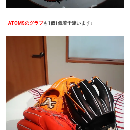
↓
ATOMSのグラブ
も1個1個若干違います↓