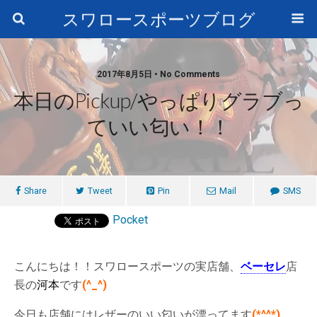
スワロースポーツブログ
2017年8月5日 • No Comments
本日のPickup/やっぱりグラブっ
ていい匂い！！
Share
Tweet
Pin
Mail
SMS
Pocket
こんにちは！！スワロースポーツの実店舗、
ベーセレ
店
長の
河本
です
(^_^)
今日も店舗にはレザーのいい匂いが漂ってます
(*^^*)