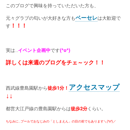
このブログで興味を持っていただいた方も、
ベーセレ
元々グラブの匂いが大好きな方も
は大歓迎で
！！！
す
実は…
イベント企画中
です
(^o^)
詳しくは来週のブログをチェ～ック！！
アクセスマップ
西武線豊島園駅から
徒歩1分
！
↓↓
都営大江戸線の豊島園駅からは
徒歩2分
くらい。
ちなみに…プールでおなじみの「としまえん」の目の前でもあります＼(^o^)／